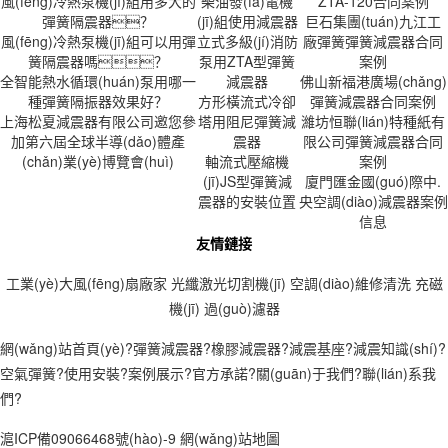
風(fēng)冷熱泵機(jī)組用多大的
柴油發(fā)電機
ZTA-120合同案例
彈簧隔震器？
(jī)組使用減震器
巨石集團(tuán)九江工
風(fēng)冷熱泵機(jī)組可以用彈
立式多級(jí)消防
廠彈簧彈簧減震器合同
簧隔震器嗎？
泵用ZTA型彈簧
案例
全智能熱水循環(huán)泵用哪一
減震器
佛山新福港廣場(chǎng)
種彈簧隔振器效果好？
方形橫流式冷卻
彈簧減震器合同案例
上海松夏減震器有限公司邀您參
塔用阻尼彈簧減
濰坊恒聯(lián)特種紙有
加第六屆全球半導(dǎo)體產
震器
限公司彈簧減震器合同
(chǎn)業(yè)博覽會(huì)
軸流式壓縮機
案例
(jī)JS型彈簧減
廈門匯金國(guó)際中.
震器的安裝位置
央空調(diào)減震器案例
信息
友情鏈接
工業(yè)大風(fēng)扇廠家
光纖激光切割機(jī)
空調(diào)維修清洗
充磁
機(jī)
過(guò)濾器
網(wǎng)站首頁(yè)
?
彈簧減震器
?
橡膠減震器
?
減震基座
?
減震知識(shí)
?
空氣彈簧
?
使用安裝
?
案例展示
?
官方承諾
?
關(guān)于我們
?
聯(lián)系我
們
?
滬ICP備09066468號(hào)-9
網(wǎng)站地圖