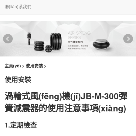
聯(lián)系我們
主頁(yè)
>
使用安裝
>
使用安裝
渦輪式風(fēng)機(jī)JB-M-300彈
簧減震器的使用注意事項(xiàng)
1.定期檢查