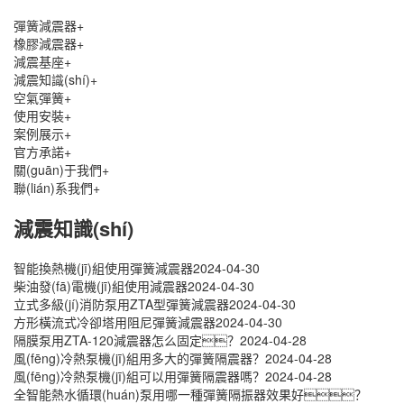
彈簧減震器
+
橡膠減震器
+
減震基座
+
減震知識(shí)
+
空氣彈簧
+
使用安裝
+
案例展示
+
官方承諾
+
關(guān)于我們
+
聯(lián)系我們
+
減震知識(shí)
智能換熱機(jī)組使用彈簧減震器
2024-04-30
柴油發(fā)電機(jī)組使用減震器
2024-04-30
立式多級(jí)消防泵用ZTA型彈簧減震器
2024-04-30
方形橫流式冷卻塔用阻尼彈簧減震器
2024-04-30
隔膜泵用ZTA-120減震器怎么固定？
2024-04-28
風(fēng)冷熱泵機(jī)組用多大的彈簧隔震器？
2024-04-28
風(fēng)冷熱泵機(jī)組可以用彈簧隔震器嗎？
2024-04-28
全智能熱水循環(huán)泵用哪一種彈簧隔振器效果好？