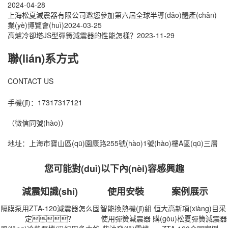
2024-04-28
上海松夏減震器有限公司邀您參加第六屆全球半導(dǎo)體產(chǎn)
業(yè)博覽會(huì)
2024-03-25
高爐冷卻塔JS型彈簧減震器的性能怎樣？
2023-11-29
聯(lián)系方式
CONTACT US
手機(jī)：17317317121
（微信同號(hào)）
地址：上海市寶山區(qū)園康路255號(hào)1號(hào)樓A區(qū)三層
您可能對(duì)以下內(nèi)容感興趣
減震知識(shí)
使用安裝
案例展示
隔膜泵用ZTA-120減震器怎么固
智能換熱機(jī)組
恒大高新項(xiàng)目采
定？
使用彈簧減震器
購(gòu)松夏彈簧減震器