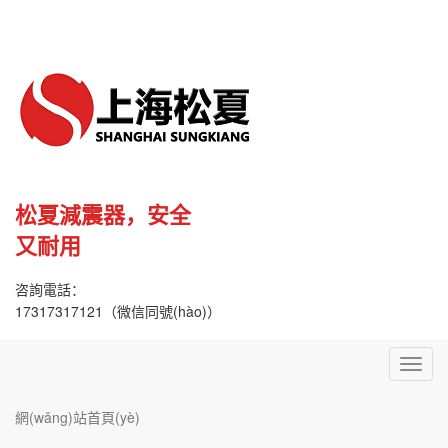
松夏減震器，安全
又耐用
咨詢電話：
17317317121（微信同號(hào)）
Toggl
navig
網(wǎng)站首頁(yè)