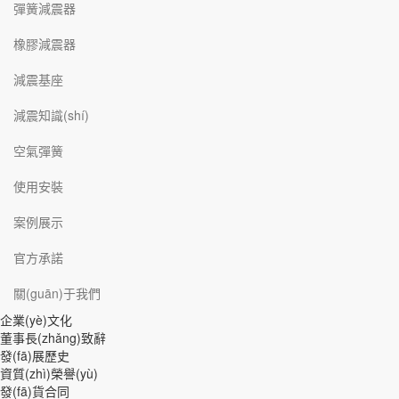
彈簧減震器
橡膠減震器
減震基座
減震知識(shí)
空氣彈簧
使用安裝
案例展示
官方承諾
關(guān)于我們
企業(yè)文化
董事長(zhǎng)致辭
發(fā)展歷史
資質(zhì)榮譽(yù)
發(fā)貨合同