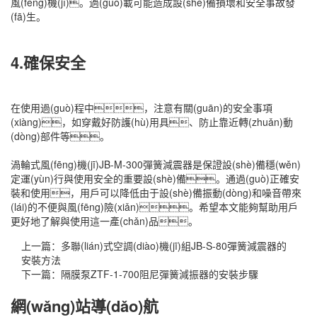
風(fēng)機(jī)。過(guò)載可能造成設(shè)備損壞和安全事故發
(fā)生。
4.確保安全
在使用過(guò)程中，注意有關(guān)的安全事項
(xiàng)，如穿戴好防護(hù)用具、防止靠近轉(zhuǎn)動
(dòng)部件等。
渦輪式風(fēng)機(jī)JB-M-300彈簧減震器是保證設(shè)備穩(wěn)
定運(yùn)行與使用安全的重要設(shè)備。通過(guò)正確安
裝和使用，用戶可以降低由于設(shè)備振動(dòng)和噪音帶來
(lái)的不便與風(fēng)險(xiǎn)。希望本文能夠幫助用戶
更好地了解與使用這一產(chǎn)品。
上一篇：
多聯(lián)式空調(diào)機(jī)組JB-S-80彈簧減震器的
安裝方法
下一篇：
隔膜泵ZTF-1-700阻尼彈簧減振器的安裝步驟
網(wǎng)站導(dǎo)航