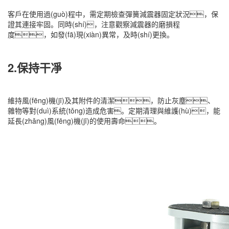
客戶在使用過(guò)程中，需定期檢查彈簧減震器固定狀況，保
證其連接牢固。同時(shí)，注意觀察減震器的磨損程
度，如發(fā)現(xiàn)異常，及時(shí)更換。
2.保持干凈
維持風(fēng)機(jī)及其附件的清潔，防止灰塵、
雜物等對(duì)系統(tǒng)造成危害。定期清理與維護(hù)，能
延長(zhǎng)風(fēng)機(jī)的使用壽命。