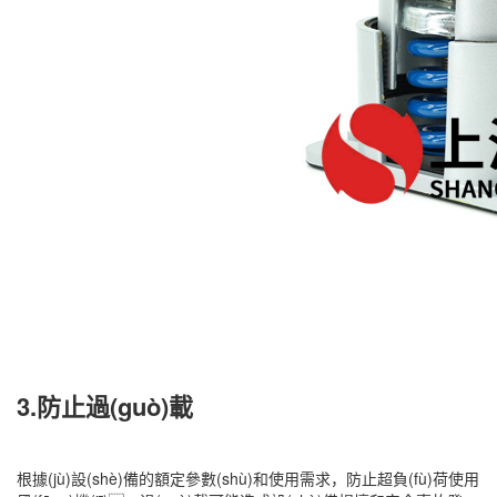
3.防止過(guò)載
根據(jù)設(shè)備的額定參數(shù)和使用需求，防止超負(fù)荷使用