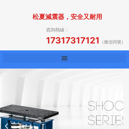
跳
至
松夏減震器，安全又耐用
內
(nèi)
咨詢熱線：
容
17317317121
（微信同號）