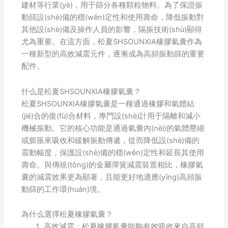
建材等行業(yè)，用于篩分各種顆粒物料。為了保證振
動篩設(shè)備的穩(wěn)定性和使用壽命，降低振動對
其他設(shè)備及操作人員的影響，隔振技術(shù)顯得
尤為重要。在這方面，松夏SHSOUNXIA橡膠氣囊作為
一種新型的高效減震元件，逐漸成為高頻振動篩的重要
配件。
什么是松夏SHSOUNXIA橡膠氣囊？
松夏SHSOUNXIA橡膠氣囊是一種通過橡膠和氣體結
(jié)合的復(fù)合材料，專門設(shè)計用于隔離和減小
機械振動。它的核心功能是通過氣囊內(nèi)的氣體壓縮
或膨脹來吸收和緩解振動傳遞，從而降低設(shè)備的
震動幅度，保護設(shè)備的穩(wěn)定性和延長其使用
壽命。與傳統(tǒng)的金屬彈簧減震裝置相比，橡膠氣
囊的減震效果更為顯著，且能更好地適應(yīng)高頻振
動篩的工作環(huán)境。
為什么選擇松夏橡膠氣囊？
高效減震：松夏橡膠氣囊能夠有效吸收來自高頻