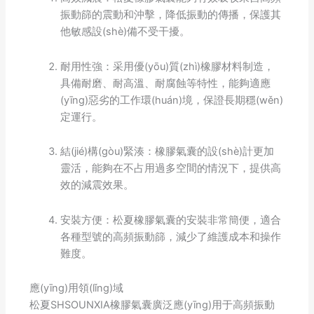
振動篩的震動和沖擊，降低振動的傳播，保護其
他敏感設(shè)備不受干擾。
耐用性強：采用優(yōu)質(zhì)橡膠材料制造，
具備耐磨、耐高溫、耐腐蝕等特性，能夠適應
(yīng)惡劣的工作環(huán)境，保證長期穩(wěn)
定運行。
結(jié)構(gòu)緊湊：橡膠氣囊的設(shè)計更加
靈活，能夠在不占用過多空間的情況下，提供高
效的減震效果。
安裝方便：松夏橡膠氣囊的安裝非常簡便，適合
各種型號的高頻振動篩，減少了維護成本和操作
難度。
應(yīng)用領(lǐng)域
松夏SHSOUNXIA橡膠氣囊廣泛應(yīng)用于高頻振動